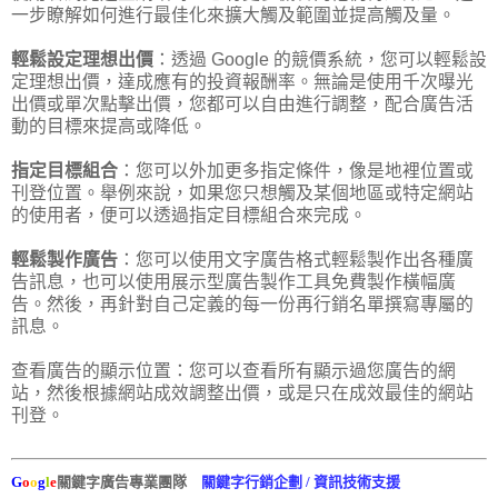
一步瞭解如何進行最佳化來擴大觸及範圍並提高觸及量。
輕鬆設定理想出價
：透過 Google 的競價系統，您可以輕鬆設
定理想出價，達成應有的投資報酬率。無論是使用千次曝光
出價或單次點擊出價，您都可以自由進行調整，配合廣告活
動的目標來提高或降低。
指定目標組合
：您可以外加更多指定條件，像是地裡位置或
刊登位置。舉例來說，如果您只想觸及某個地區或特定網站
的使用者，便可以透過指定目標組合來完成。
輕鬆製作廣告
：您可以使用文字廣告格式輕鬆製作出各種廣
告訊息，也可以使用展示型廣告製作工具免費製作橫幅廣
告。然後，再針對自己定義的每一份再行銷名單撰寫專屬的
訊息。
查看廣告的顯示位置：您可以查看所有顯示過您廣告的網
站，然後根據網站成效調整出價，或是只在成效最佳的網站
刊登。
G
o
o
g
l
e
關鍵字廣告專業團隊
關鍵字行銷企劃 / 資訊技術支援