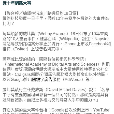
近十年網路大事
【聯合報╱編譯林沿瑜╱路透紐約18日電】
網路科技發展一日千里，最近10年來發生在網路的大事件為
何呢？
每年頒發的威比獎（Webby Awards）18日公布了10年來網
路的10大重要事件，維基百科（Wikipedia）誕生、Napster
關站導致網路檔案分享更加流行、iPhone上市及Facebook和
推特（Twitter）上線皆名列其中。
籌辦威比獎的紐約「國際數位藝術與科學學院」
（International Academy of Digital Arts and Sciences）也把
這個年度獎項頒給伊朗大選示威中大量使用推特等其它社交
網站、Craigslist網路分類廣告服務擴大到舊金山以外地區，
以及Google推出
關鍵字廣告
服務（AdWords）等。
威比獎執行主任戴維斯（David-Michel Davies）說：「名單
中所有重要的里程碑都有一個共同的特點，那就是網路具有
避開舊體系，而把更多權力交到尋常人手中的能力。」
其它入選的重大事件包括：Google首次公開上市；YouTube