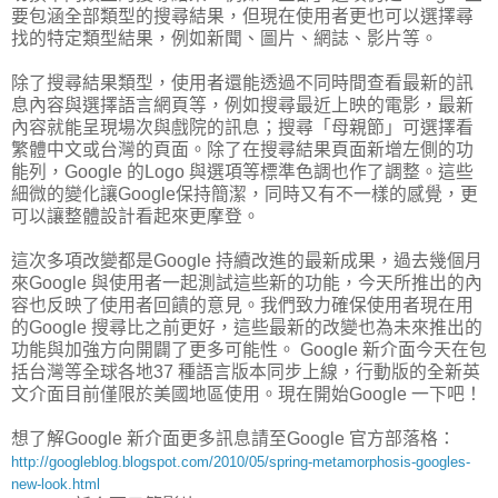
要包涵全部類型的搜尋結果，但現在使用者更也可以選擇尋
找的特定類型結果，例如新聞、圖片、網誌、影片等。
除了搜尋結果類型，使用者還能透過不同時間查看最新的訊
息內容與選擇語言網頁等，例如搜尋最近上映的電影，最新
內容就能呈現場次與戲院的訊息；搜尋「母親節」可選擇看
繁體中文或台灣的頁面。除了在搜尋結果頁面新增左側的功
能列，Google 的Logo 與選項等標準色調也作了調整。這些
細微的變化讓Google保持簡潔，同時又有不一樣的感覺，更
可以讓整體設計看起來更摩登。
這次多項改變都是Google 持續改進的最新成果，過去幾個月
來Google 與使用者一起測試這些新的功能，今天所推出的內
容也反映了使用者回饋的意見。我們致力確保使用者現在用
的Google 搜尋比之前更好，這些最新的改變也為未來推出的
功能與加強方向開闢了更多可能性。 Google 新介面今天在包
括台灣等全球各地37 種語言版本同步上線，行動版的全新英
文介面目前僅限於美國地區使用。現在開始Google 一下吧！
想了解Google 新介面更多訊息請至Google 官方部落格：
http://googleblog.blogspot.com/2010/05/spring-metamorphosis-googles-
new-look.html