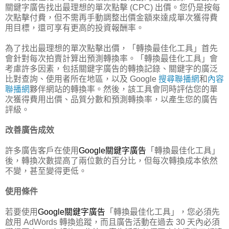
關鍵字廣告找出最理想的單次點擊 (CPC) 出價。您仍是按每
次點擊付費，但不需再手動調整出價金額來達成單次獲得費
用目標，還可享有更高的投資報酬率。
為了找出最理想的單次點擊出價，「轉換最佳化工具」首先
會針對每次拍賣計算出預測轉換率。「轉換最佳化工具」會
考慮許多因素，包括關鍵字廣告的轉換記錄、關鍵字的廣泛
比對查詢、使用者所在地區，以及 Google
搜尋聯播網
和
內容
聯播網
夥伴網站的轉換率。然後，該工具會同時評估您的單
次獲得費用出價、品質分數和預測轉換率，以產生您的廣告
評級。
改善廣告成效
許多廣告客戶在使用
Google關鍵字廣告
「轉換最佳化工具」
後，轉換次數提高了兩位數的百分比，但每次轉換成本依然
不變，甚至變得更低。
使用條件
若要使用
Google關鍵字廣告
「轉換最佳化工具」，您必須先
啟用 AdWords 轉換追蹤，而且廣告活動在過去 30 天內必須