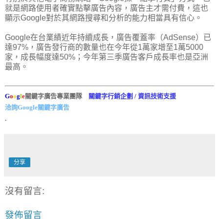
就是網路使用者確實點擊廣告內容，廣告主才需付費，這也
顯示Google對於其網路搜尋和分析的能力相當具有信心。
Google在台業績近年持續成長，廣告覆蓋率（AdSense）已
達97%，廣告發行商的數量也在今年從1萬家增至1萬5000
家，成長幅度達50%；今年第三季廣告客戶成長率也是亞洲
最高。
G
o
o
g
l
e
關鍵字廣告專業團隊
關鍵字行銷企劃 / 資訊技術支援
洽詢Google關鍵字廣告
.
分享
沒有留言:
發佈留言