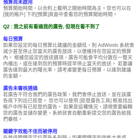
預算尚未啟用
預算開始時間，以合約上載明之開始時間為主。您也可以在
[我的帳戶] 下的[預算]頁面中查看您的預算開始時間。
Q2 : 我之前有看過我的廣告, 但現在看不到了
每日預算
如果您設定的每日預算比建議的金額低，則 AdWords 系統會
減少甚至停止您當天的廣告放送，以便維持在您設定的預算
內。 根據您設定的放送選項，廣告可能會平均分散在一整天
內播出，或在達到您的預算時提早停止當天的放送。 若要讓
廣告達到最大的曝光率，請考慮變更每日預算，以達到建議
的金額。
廣告未審核通過
若廣告不符合我們的廣告政策，我們會停止放送，並在該廣
告底下列出已拒登。 您也可以使用 [拒登廣告工具] 輕易找出
帳戶中所有已拒登的廣告。 如果是這種情況，請視需要編輯
您的廣告並儲存變更，系統就會自動重新提交您的廣告給我
們審核。
關鍵字效能不佳而被停用
在放送關鍵字定位廣告系列時，如果關鍵字的效能太差或