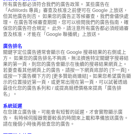
所有廣告都必須符合我們的廣告政策。 某些廣告在
「AdWords 專員」審查及核准之前便可在 Google 上放送，
但其他廣告則否。 如果您的廣告正等候審查，我們會儘快處
理。 在廣告等候審查期間，您可以檢閱我們的廣告指南，確
保您的廣告符合規定。 此外，請注意所有廣告都必須經過審
查及核准，才能在「Google 聯播網」上放送。
廣告排名
關鍵字定位廣告通常會顯示在 Google 搜尋結果的右側或上
方。 如果您的廣告排名不夠高，無法擠進特定關鍵字搜尋結
果的第一頁，則您的廣告會顯示在後續的搜尋結果網頁上。
若要查看其他網頁上的廣告，請按一下網頁底部的 [下一頁]，
或按一下廣告欄下方的 [更多贊助商連結]。如果您希望廣告顯
示的位置接近第一頁，或更常出現在第一頁，可以試著透過
最佳化您的廣告系列和 / 或提高競標價格來提高「廣告排
名」。
系統延遲
在您建立廣告後，可能會有短暫的延遲，才會實際顯示廣
告。 有時候伺服器需要較長的時間來上載和準備放送廣告。
請在幾個小時後再檢查您的廣告。