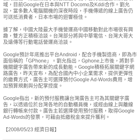
域，目前Google在日本與NTT Docomo及Kddi合作。劉允
說，當多數人電腦關機的深夜時段，手機傳遞的線上廣告仍
可送抵消費者，日本市場的迴響極佳。
據了解，中國大陸最大手機營運商中國移動對此市場很有興
趣，雙方正積極洽談。台灣部分將與中華電信、台灣大哥大
及遠傳等行動電話營運商洽談。
Google預計年底推出平台Android，配合手機製造商，即為市
面俗稱的「GPhone」。劉允指出，Gphone上市後，將對手
機關鍵字廣告帶來新的成長動能。Google積極拓展關鍵字網
路廣告，昨天宣布，為配合國內中小企業需求，提供更彈性
的繳費方式，廣告主可選擇預付Google Ad-Words費用，增
加預算規劃與分配掌控度。
Google指出，新的預付服務讓台灣廣告主可為其關鍵字廣
告，以透過位於台灣各地的自動櫃員機，或經由線上與離線
銀行轉帳來付款。廣告主若選擇使用預付服務，取得Google
Ad-Words的發票，可藉由抵繳稅金來提升獲利。
【2008/05/23 經濟日報】